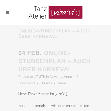
ONLINE-STUNDENPLAN – AUCH
ÜBER KARNEVAL
04 FEB.
ONLINE-
STUNDENPLAN – AUCH
ÜBER KARNEVAL
Posted at 17:37h
in
News
by
Anna
0
Comments
0
Likes
Share
Liebe Tänzer*innen im [viza’vi:],
zurzeit unterrichten wir unseren kompletten