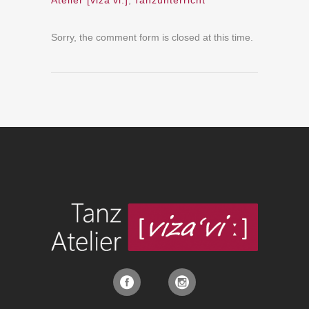
Atelier [viza'vi:]
,
Tanzunterricht
Sorry, the comment form is closed at this time.