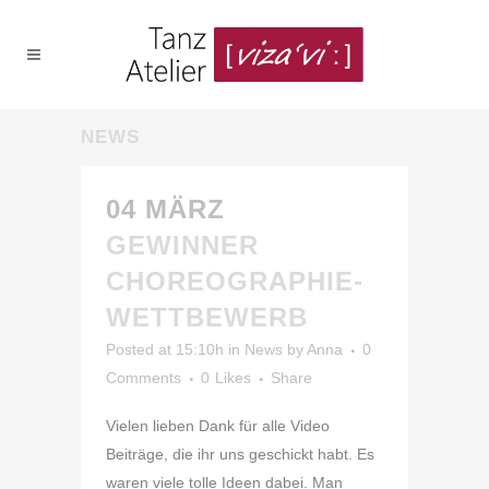
NEWS
04 MÄRZ
GEWINNER
CHOREOGRAPHIE-
WETTBEWERB
Posted at 15:10h
in
News
by
Anna
0
Comments
0
Likes
Share
Vielen lieben Dank für alle Video
Beiträge, die ihr uns geschickt habt. Es
waren viele tolle Ideen dabei. Man