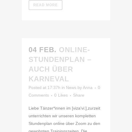
READ MORE
04 FEB.
ONLINE-
STUNDENPLAN –
AUCH ÜBER
KARNEVAL
Posted at 17:37h
in
News
by
Anna
0
Comments
0
Likes
Share
Liebe Tänzer*innen im [viza'vi:],zurzeit
unterrichten wir unseren kompletten
Stundenplan online über Zoom zu den
gewohnten Trainingszeiten. Die