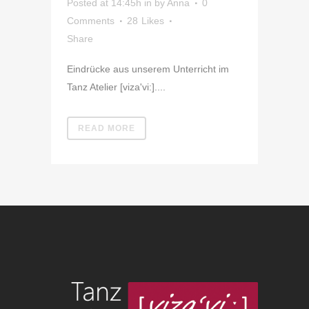
Posted at 14:45h
in
by
Anna
0
Comments
28
Likes
Share
Eindrücke aus unserem Unterricht im
Tanz Atelier [viza'vi:]....
READ MORE